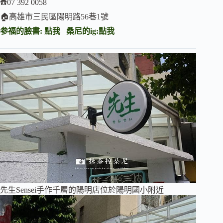
☎️07 392 0058
🏠高雄市三民區陽明路56巷1號
参福的臉書:
點我
桑尼的ig:
點我
先生Sensei手作千層的陽明店位於陽明國小附近