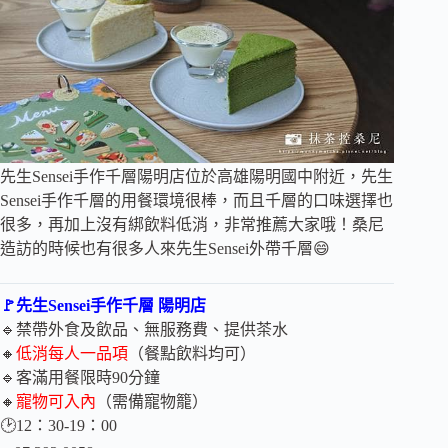
先生Sensei手作千層陽明店位於高雄陽明國中附近，先生
Sensei手作千層的用餐環境很棒，而且千層的口味選擇也
很多，再加上沒有綁飲料低消，非常推薦大家哦！桑尼
造訪的時候也有很多人來先生Sensei外帶千層😄
🚩先生Sensei手作千層 陽明店
🔹禁帶外食及飲品、無服務費、提供茶水
🔸
低消每人一品項
（餐點飲料均可）
🔹客滿用餐限時90分鐘
🔸
寵物可入內
（需備寵物籠）
🕑12：30-19：00