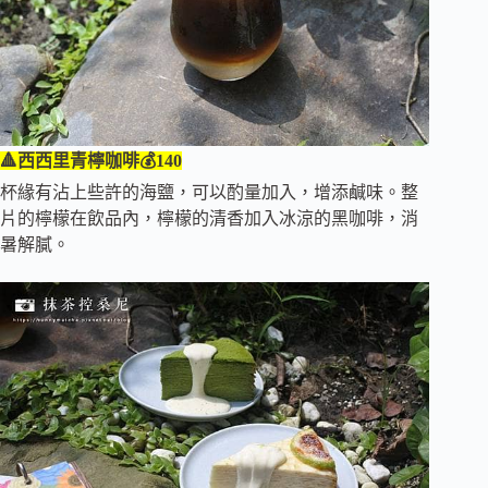
🔺西西里青檸咖啡💰140
杯緣有沾上些許的海鹽，可以酌量加入，增添鹹味。整
片的檸檬在飲品內，檸檬的清香加入冰涼的黑咖啡，消
暑解膩。