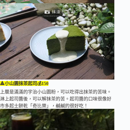
🔺小山園抹茶起司💰150
上層是滿滿的宇治小山園粉，可以吃得出抹茶的苦味。
淋上起司醬後，可以解抹茶的苦。起司醬的口味很像好
市多起士餅乾「奇比樂」，鹹鹹的很好吃！