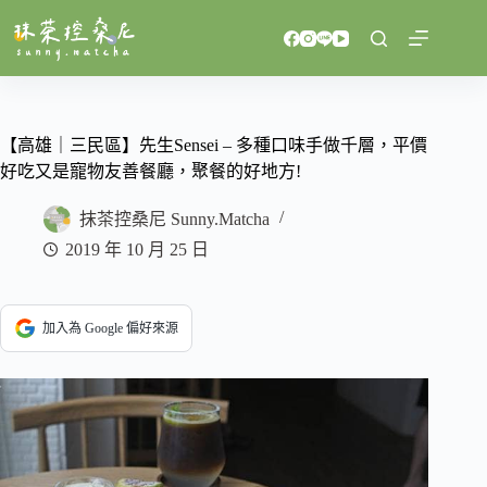
跳
至
主
要
內
容
【高雄｜三民區】先生Sensei – 多種口味手做千層，平價
好吃又是寵物友善餐廳，聚餐的好地方!
抹茶控桑尼 Sunny.Matcha
2019 年 10 月 25 日
加入為 Google 偏好來源