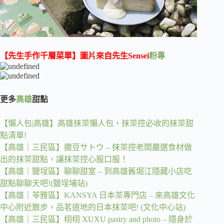
【先生手作千層菜單】圖片來自先生Sensei
粉專
更多
高雄
甜點
【懶人包|高雄】高雄抹茶懶人包，抹茶控必收的抹茶甜
點清單!
【高雄｜三民區】撒豆サトウ – 抹茶控老闆嚴選食材做
出的抹茶甜點，讓抹茶控心服口服！
【高雄｜鹽埕區】聊聊甜室 – 到高雄舊堀江隱藏小店吃
甜點聊聊天吧!(鹽埕埔站)
【高雄｜苓雅區】KANSYA 日本茶專門店 – 來高雄文化
中心附近散步，品茗道地的日本抹茶吧! (文化中心站)
【高雄｜三民區】栩栩 XUXU pastry and photo – 隱身於