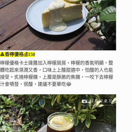
🔺香檸優格💰150
檸檬優格卡士達醬加入檸檬屑屑，檸檬的香氣明顯，整
體吃起來濕潤又香，口味上上酸甜適中，怕酸的人也能
接受。炙燒檸檬糖，上層是酥脆的焦糖，一咬下去檸檬
汁會噴發，很酸，建議不要單吃😂