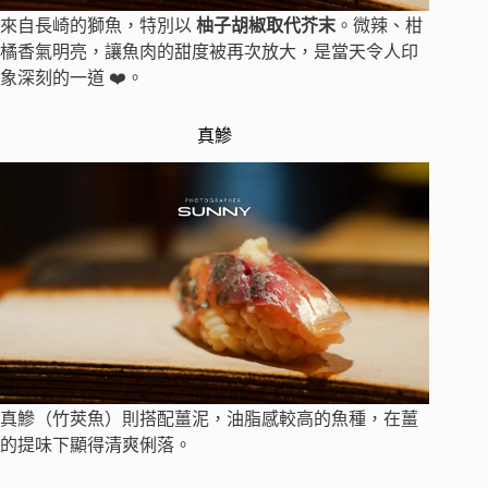
來自長崎的獅魚，特別以
柚子胡椒取代芥末
。微辣、柑
橘香氣明亮，讓魚肉的甜度被再次放大，是當天令人印
象深刻的一道 ❤️。
真鰺
真鰺（竹莢魚）則搭配薑泥，油脂感較高的魚種，在薑
的提味下顯得清爽俐落。