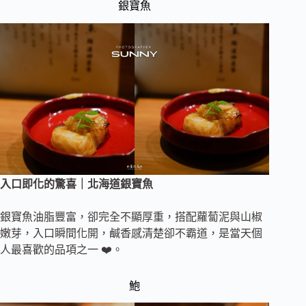
銀寶魚
入口即化的驚喜｜北海道銀寶魚
銀寶魚油脂豐富，卻完全不顯厚重，搭配蘿蔔泥與山椒
嫩芽，入口瞬間化開，鹹香感清楚卻不霸道，是當天個
人最喜歡的品項之一 ❤️。
鮑