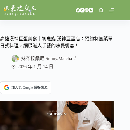
跳
至
主
要
內
容
高雄漢神巨蛋美食｜初魚鮨 漢神巨蛋店：預約制無菜單
日式料理，細緻職人手藝的味覺饗宴！
抹茶控桑尼 Sunny.Matcha
2026 年 1 月 14 日
加入為 Google 偏好來源