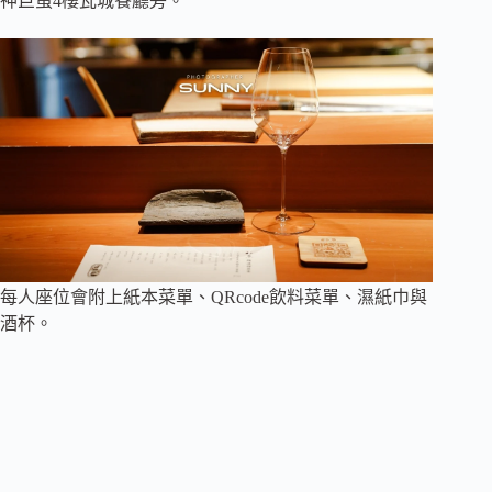
神巨蛋4樓瓦城餐廳旁。
每人座位會附上紙本菜單、QRcode飲料菜單、濕紙巾與
酒杯。