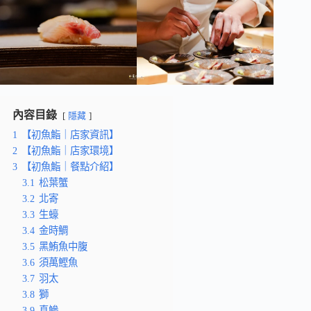
內容目錄
隱藏
1
【初魚鮨｜店家資訊】
2
【初魚鮨｜店家環境】
3
【初魚鮨｜餐點介紹】
3.1
松葉蟹
3.2
北寄
3.3
生蠔
3.4
金時鯛
3.5
黑鮪魚中腹
3.6
須萬鰹魚
3.7
羽太
3.8
獅
3.9
真鰺