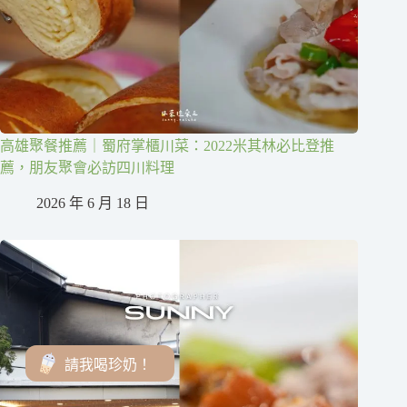
高雄聚餐推薦｜蜀府掌櫃川菜：2022米其林必比登推
薦，朋友聚會必訪四川料理
2026 年 6 月 18 日
請我喝珍奶！