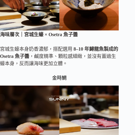
海味層次｜宮城生蠔 × Osetra 魚子醬
宮城生蠔本身奶香濃郁，搭配選用
8–10 年鱘龍魚製成的
Osetra 魚子醬
，鹹度精準、顆粒感細緻，並沒有蓋過生
蠔本身，反而讓海味更加立體。
金時鯛