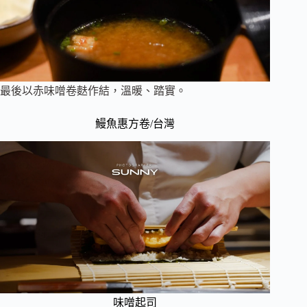
最後以赤味噌卷麩作結，溫暖、踏實。
鰻魚惠方卷/台灣
味噌起司