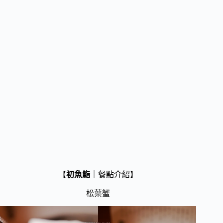
【
初魚鮨
｜餐點介紹】
松葉蟹