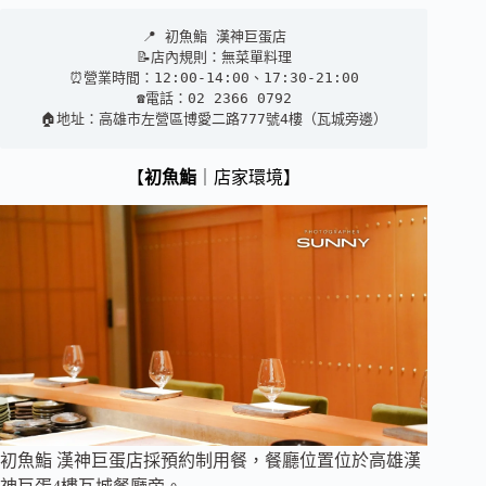
📍 初魚鮨 漢神巨蛋店
📝店內規則：無菜單料理
⏰營業時間：12:00-14:00、17:30-21:00
☎️電話：02 2366 0792
🏠地址：高雄市左營區博愛二路777號4樓（瓦城旁邊）
【
初魚鮨
｜店家環境】
初魚鮨 漢神巨蛋店採預約制用餐，餐廳位置位於高雄漢