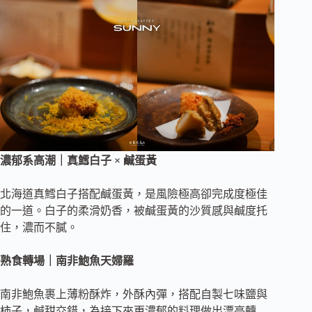
濃郁系高潮｜真鱈白子 × 鹹蛋黃
北海道真鱈白子搭配鹹蛋黃，是風險極高卻完成度極佳
的一道。白子的柔滑奶香，被鹹蛋黃的沙質感與鹹度托
住，濃而不膩。
熟食轉場｜南非鮑魚天婦羅
南非鮑魚裹上薄粉酥炸，外酥內彈，搭配自製七味鹽與
柿子，鹹甜交錯，為接下來更濃郁的料理做出漂亮轉