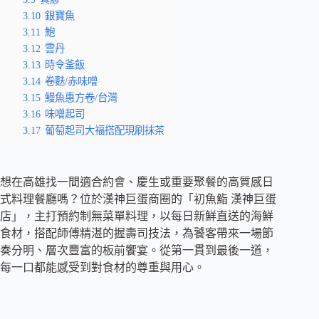
3.10
銀寶魚
3.11
鮑
3.12
️雲丹
3.13
時令釜飯
3.14
卷麩/赤味噌
3.15
鰻魚惠方卷/台灣
3.16
味噌起司
3.17
葡萄起司大福搭配現刷抹茶
想在高雄找一間適合約會、慶生或重要聚餐的高質感日
式料理餐廳嗎？位於漢神巨蛋商圈的「初魚鮨 漢神巨蛋
店」，主打預約制無菜單料理，以每日新鮮直送的海鮮
食材，搭配師傅精湛的握壽司技法，為饕客帶來一場節
奏分明、層次豐富的板前饗宴。從第一貫到最後一道，
每一口都能感受到對食材的尊重與用心。