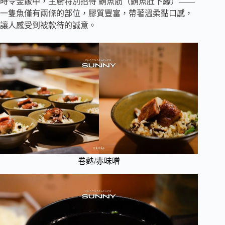
時令釜飯中，主廚特別招待 鮪魚筋（鮪魚肚下緣）——
一隻魚僅有兩條的部位，膠質豐富，帶著溫柔黏口感，
讓人感受到被款待的誠意。
卷麩/赤味噌