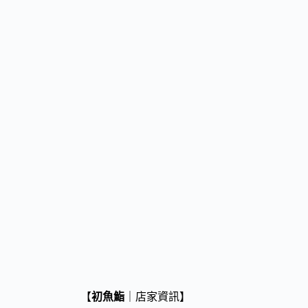
【
初魚鮨
｜店家資訊】