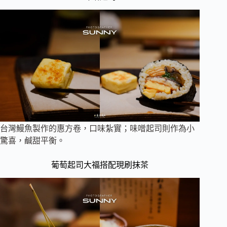
台灣鰻魚製作的惠方卷，口味紮實；味噌起司則作為小
驚喜，鹹甜平衡。
葡萄起司大福搭配現刷抹茶