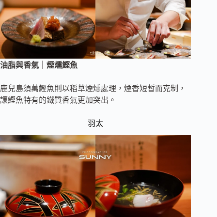
油脂與香氣｜煙燻鰹魚
鹿兒島須萬鰹魚則以稻草煙燻處理，煙香短暫而克制，
讓鰹魚特有的鐵質香氣更加突出。
羽太