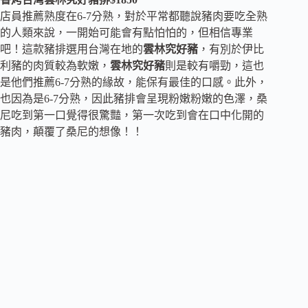
店員推薦熟度在6-7分熟，對於平常都聽說豬肉要吃全熟
的人類來說，一開始可能會有點怕怕的，但相信專業
吧！這款豬排選用台灣在地的
雲林究好豬
，有別於伊比
利豬的肉質較為軟嫩，
雲林究好豬
則是較有嚼勁，這也
是他們推薦6-7分熟的緣故，能保有最佳的口感。此外，
也因為是6-7分熟，因此豬排會呈現粉嫩粉嫩的色澤，桑
尼吃到第一口覺得很驚豔，第一次吃到會在口中化開的
豬肉，顛覆了桑尼的想像！！