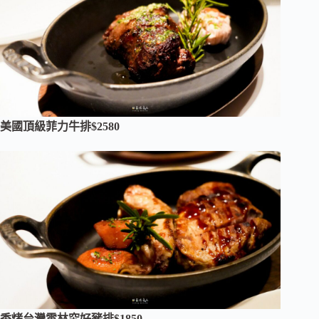
美國頂級菲力牛排$2580
香烤台灣雲林究好豬排$1850