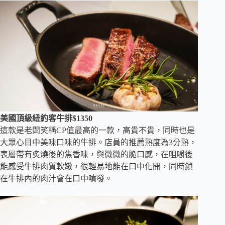
美國頂級紐約客牛排$1350
這款是老闆笑稱CP值最高的一款，高貴不貴，同時也是
大眾心目中美味口味的牛排。店員的推薦熟度為3分熟，
表層帶有炙燒後的焦香味，與微微的脆口感，在咀嚼後
能感受牛排肉質軟嫩，很輕易地能在口中化開，同時鎖
在牛排內的肉汁會在口中噴發。