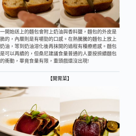
一開始送上的麵包會附上奶油與香料鹽，麵包的外皮是
脆的，內層則是有嚼勁的口感。在熱騰騰的麵包上放上
奶油，等到奶油溶化後再抹開的過程有種療癒感。麵包
是可以再續的，但桑尼建議食量普通的人要按捺續麵包
的衝動，畢竟食量有限，重頭戲還沒出現!
【開胃菜】