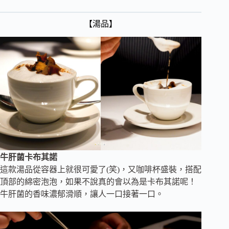
【湯品】
牛肝菌卡布其諾
這款湯品從容器上就很可愛了(笑)，又咖啡杯盛裝，搭配
頂部的綿密泡泡，如果不說真的會以為是卡布其諾呢！
牛肝菌的香味濃郁滑順，讓人一口接著一口。