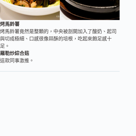
烤馬鈴薯
烤馬鈴薯竟然是整顆的，中央被剖開加入了酸奶、起司
與切成極細、口感很像蒜酥的培根，吃起來飽足感十
足。
羅勒炒綜合菇
這款同事激推。