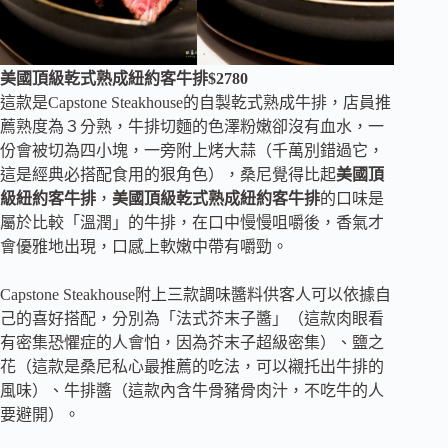
美國頂級乾式熟成紐約客牛排$2780
這款是Capstone Steakhouse的自製乾式熟成牛排，店員推
薦熟度為３分熟，牛排切麵的色澤粉嫩卻沒有血水，一
份會被切為四小塊，一旁附上烤大蒜（千萬別錯過它，
這是經典必搭配食用的狠角色），桑尼覺得比起
美國頂
級紐約客牛排
，
美國頂級乾式熟成紐約客牛排
的口味是
屬於比較「溫潤」的牛排，在口中慢慢咀嚼後，香氣才
會優雅地出現，口感上軟嫩中帶有嚼勁。
Capstone Steakhouse附上三款調味醬料供客人可以依據自
己的喜好搭配，分別為「法式芥末子醬」（這款肉眼看
有密集恐懼症的人會怕，因為芥末子超級密集）、鹽之
花（這款是桑尼私心最推薦的吃法，可以襯托出牛排的
風味）、牛排醬（這款內含牛骨豬骨肉汁，不吃牛的人
要避開）。