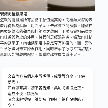
現烤肉桂蘋果塔
這款的擺盤是所有甜點中顏值最高的，肉桂蘋果塔的表
層烤得極為酥脆，用刀子切下去就會立刻解體，隱藏在
內柔軟綿密的蘋果肉桂餡隨之散開，咀嚼時會相品嘗到
肉桂香與脆皮的外層，接著則是經過熬煮、吸取肉桂精
華的蘋果丁。肉桂蘋果塔本身是帶有熱度的，而一旁的
香草冰淇淋帶來降溫作用，同時增添了冰涼幸福甜感，
再加入如餅乾的配料，整體吃起來層次感十足。
文章內容為個人主觀評價、感受等分享，僅供
參考。
如資訊有誤，請不吝告知，桑尼將盡速更正。
造成不便，請見諒。
圖文未經授權，請勿擅自搬運；歡迎貼連結分
享。