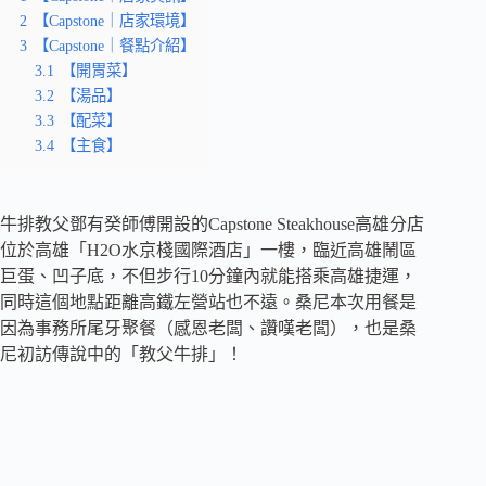
2
【Capstone｜店家環境】
3
【Capstone｜餐點介紹】
3.1
【開胃菜】
3.2
【湯品】
3.3
【配菜】
3.4
【主食】
牛排教父鄧有癸師傅開設的Capstone Steakhouse高雄分店
位於高雄「H2O水京棧國際酒店」一樓，臨近高雄鬧區
巨蛋、凹子底，不但步行10分鐘內就能搭乘高雄捷運，
同時這個地點距離高鐵左營站也不遠。桑尼本次用餐是
因為事務所尾牙聚餐（感恩老闆、讚嘆老闆），也是桑
尼初訪傳說中的「教父牛排」！