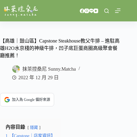
跳
至
主
要
內
容
【高雄｜鼓山區】Capstone Steakhouse教父牛排 – 進駐高
雄H2O水京棧的神級牛排，凹子底巨蛋商圈高級聚會餐
廳推薦！
抹茶控桑尼 Sunny.Matcha
2022 年 12 月 29 日
加入為 Google 偏好來源
內容目錄
隱藏
1
【Capstone｜店家資訊】