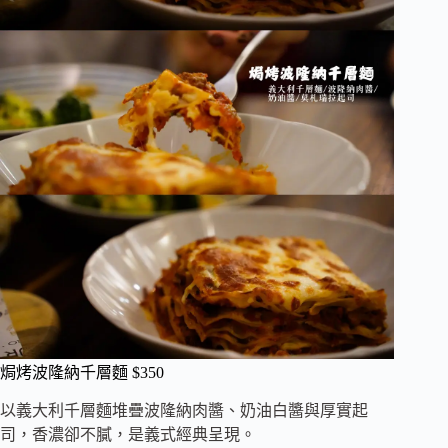
焗烤波隆納千層麵 $350
以義大利千層麵堆疊波隆納肉醬、奶油白醬與厚實起
司，香濃卻不膩，是義式經典呈現。