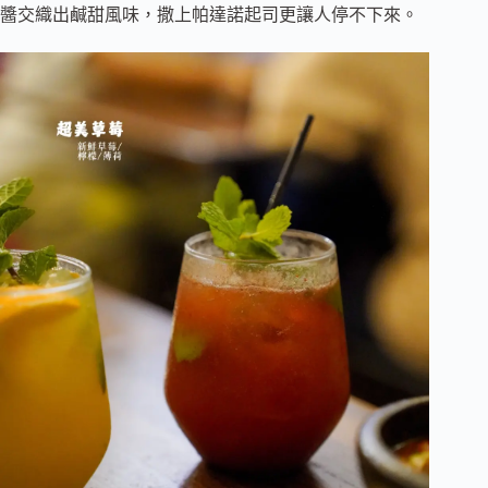
醬交織出鹹甜風味，撒上帕達諾起司更讓人停不下來。