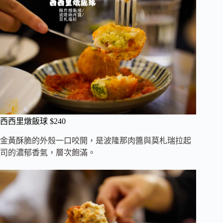
西西里燉飯球 $240
金黃酥脆的外殼一口咬開，是波隆那肉醬與莫札瑞拉起
司的濃郁香氣，層次飽滿。