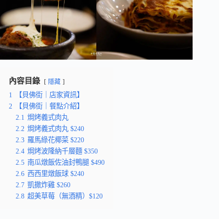
內容目錄
隱藏
1
【貝佛街｜店家資訊】
2
【貝佛街｜餐點介紹】
2.1
焗烤義式肉丸
2.2
焗烤義式肉丸 $240
2.3
羅馬綠花椰菜 $220
2.4
焗烤波隆納千層麵 $350
2.5
南瓜燉飯佐油封鴨腿 $490
2.6
西西里燉飯球 $240
2.7
凱撒炸雞 $260
2.8
超美草莓（無酒精）$120