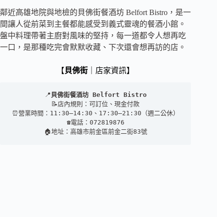
鄰近高雄地院與地檢的貝佛街餐酒坊 Belfort Bistro，是一
間讓人從前菜到主餐都能感受到義式靈魂的餐酒小館。
盤中料理帶著主廚對風味的堅持，每一道都令人想再吃
一口，是那種吃完會默默收藏、下次還會想再訪的店。
【
貝佛街
｜店家資訊】
📍
貝佛街餐酒坊 Belfort Bistro
📝店內規則：可訂位、現金付款
⏰營業時間：11:30–14:30、17:30–21:30（週二公休）
☎️電話：072819876
🏠地址：高雄市前金區前金二街83號