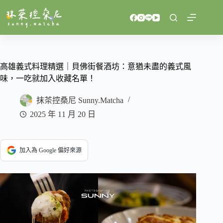
跳
至
主
要
內
容
高雄義式料理精選｜貝佛街餐酒坊：意猶未盡的義式風
味，一吃就加入收藏名單！
抹茶控桑尼 Sunny.Matcha
2025 年 11 月 20 日
加入為 Google 偏好來源