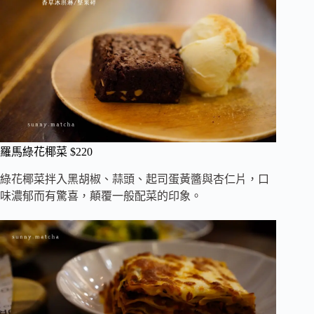
羅馬綠花椰菜 $220
綠花椰菜拌入黑胡椒、蒜頭、起司蛋黃醬與杏仁片，口
味濃郁而有驚喜，顛覆一般配菜的印象。