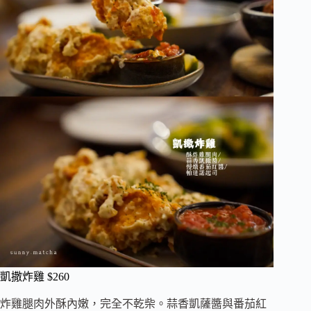
凱撒炸雞 $260
炸雞腿肉外酥內嫩，完全不乾柴。蒜香凱薩醬與番茄紅