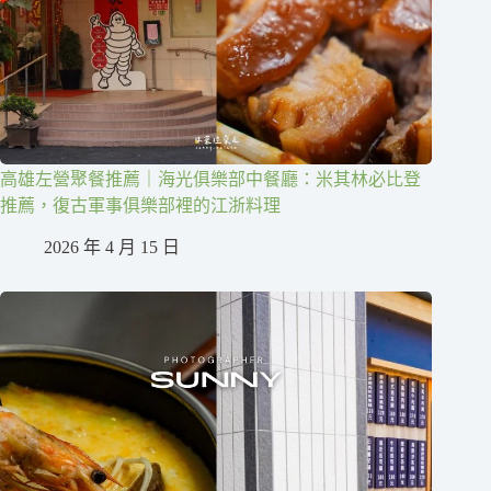
高雄左營聚餐推薦｜海光俱樂部中餐廳：米其林必比登
推薦，復古軍事俱樂部裡的江浙料理
2026 年 4 月 15 日