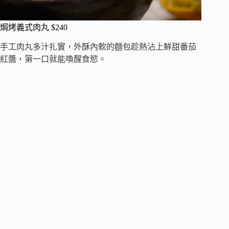
焗烤義式肉丸 $240
手工肉丸多汁扎實，外酥內軟的麵包趁熱沾上鮮甜番茄
紅醬，第一口就能喚醒食慾。