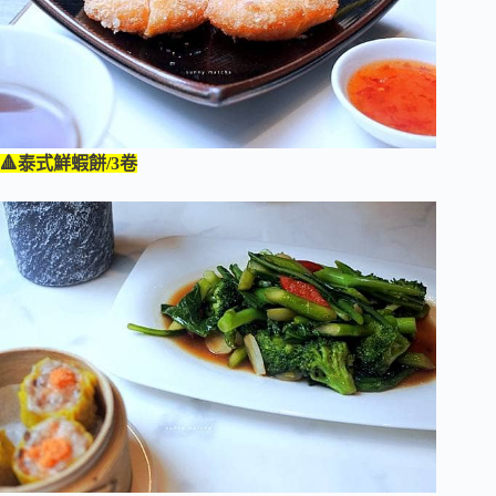
🔺泰式鮮蝦餅/3卷