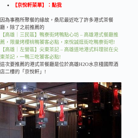
【京悅軒菜單】：
點我
因為事務所聚餐的緣故，桑尼最近吃了許多港式茶餐
廳，除了之前推薦的
【高雄｜三民區】鴨寮街烤鴨點心坊 – 高雄港式餐廳推
薦，限量烤櫻桃鴨饕客必點，來悅誠逛街吃鴨寮街吧!
【高雄｜左營區】尖東茶記 – 高雄道地港式料理就在尖
東茶記，一鴨三吃饕客必點!
這次要推薦的港式茶餐廳是位於高雄H2O水京棧國際酒
店二樓的「京悅軒」!