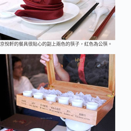
京悅軒的餐具很貼心的副上兩色的筷子，紅色為公筷。