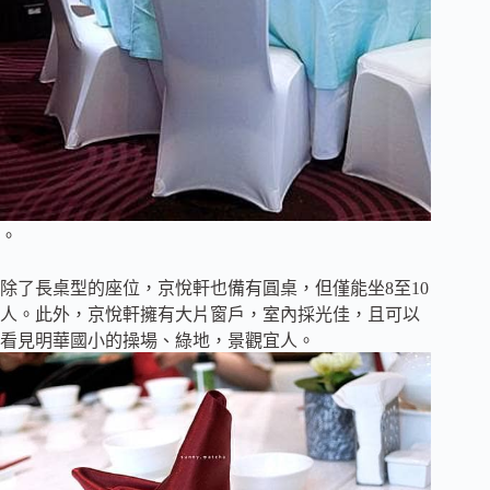
。
除了長桌型的座位，京悅軒也備有圓桌，但僅能坐8至10
人。此外，京悅軒擁有大片窗戶，室內採光佳，且可以
看見明華國小的操場、綠地，景觀宜人。