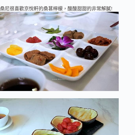
桑尼很喜歡京悅軒的桑葚檸檬，酸酸甜甜的非常解膩!