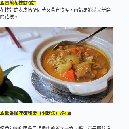
🔺香煎花枝餅/3餅
花枝餅的表皮恰恰同時又帶有軟度，內餡是飽滿又新鮮
的花枝。
🔺椰香咖哩嫩雞煲（附軟法）💰460
椰香的味道跟桑尼想像中的不太一樣，醬汁不是屬於偏