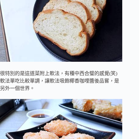
很特別的是這道菜附上軟法，有種中西合璧的感覺(笑)
軟法單吃比較單調，讓軟法吸飽椰香咖哩醬後品嘗，是
另外一個世界。