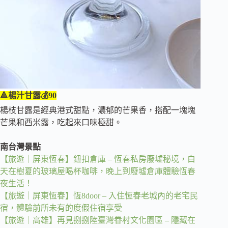
🔺楊汁甘露💰90
​​楊枝甘露是經典港式甜點，濃郁的芒果香，搭配一塊塊
芒果和西米露，吃起來口味極甜。
南台灣景點
【旅遊｜屏東恆春】鈕扣倉庫 – 恆春私房廢墟秘境，白
天在樹夏的玻璃屋喝杯咖啡，晚上到廢墟倉庫體驗恆春
夜生活！
【旅遊｜屏東恆春】恆8door – 入住恆春老城內的老宅民
宿，體驗前所未有的度假住宿享受
【旅遊｜高雄】再見捌捌陸臺灣眷村文化園區 – 隱藏在