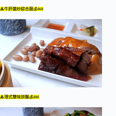
🔺牛肝菌炒綜合蔬💰460
🔺港式雙味拼盤💰480