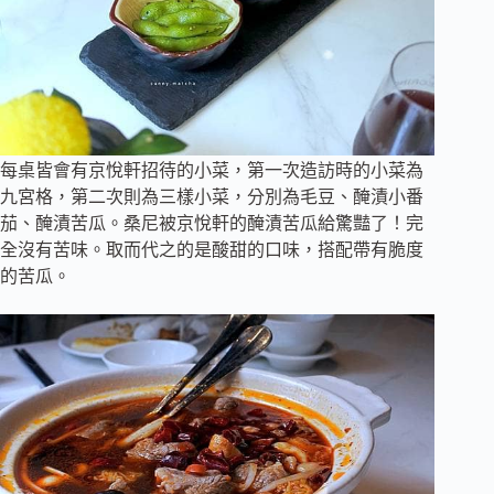
每桌皆會有京悅軒招待的小菜，第一次造訪時的小菜為
九宮格，第二次則為三樣小菜，分別為毛豆、醃漬小番
茄、醃漬苦瓜。桑尼被京悅軒的醃漬苦瓜給驚豔了！完
全沒有苦味。取而代之的是酸甜的口味，搭配帶有脆度
的苦瓜。