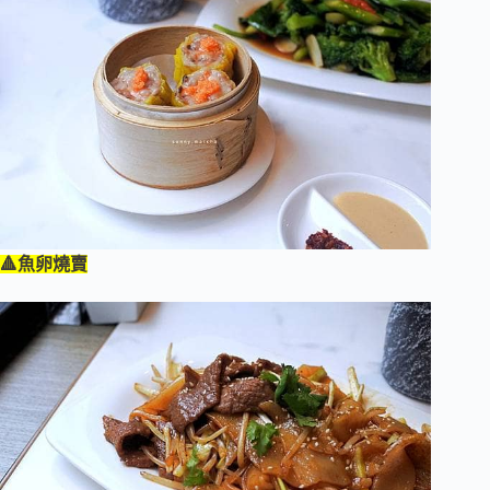
🔺魚卵燒賣