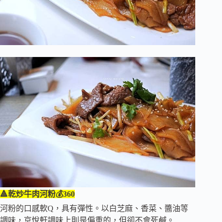
🔺乾炒牛肉河粉💰360
河粉的口感軟Q，具有彈性。以白芝麻、香菜、醬油等
調味，京悅軒調味上則是偏重的，但卻不會死鹹。