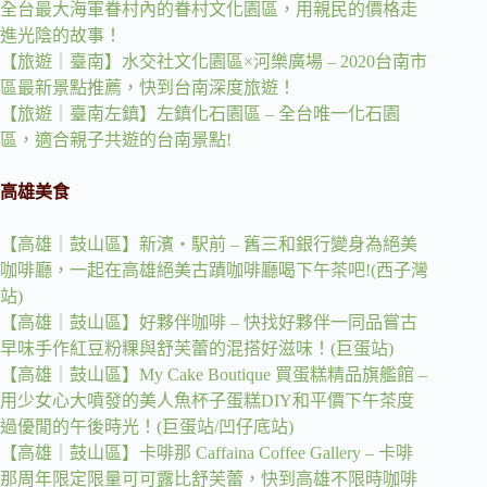
全台最大海軍眷村內的眷村文化園區，用親民的價格走
進光陰的故事！
【旅遊｜臺南】水交社文化園區×河樂廣場 – 2020台南市
區最新景點推薦，快到台南深度旅遊！
【旅遊｜臺南左鎮】左鎮化石園區 – 全台唯一化石園
區，適合親子共遊的台南景點!
高雄美食
【高雄｜鼓山區】新濱・駅前 – 舊三和銀行變身為絕美
咖啡廳，一起在高雄絕美古蹟咖啡廳喝下午茶吧!(西子灣
站)
【高雄｜鼓山區】好夥伴咖啡 – 快找好夥伴一同品嘗古
早味手作紅豆粉粿與舒芙蕾的混搭好滋味！(巨蛋站)
【高雄｜鼓山區】My Cake Boutique 買蛋糕精品旗艦館 –
用少女心大噴發的美人魚杯子蛋糕DIY和平價下午茶度
過優閒的午後時光！(巨蛋站/凹仔底站)
【高雄｜鼓山區】卡啡那 Caffaina Coffee Gallery – 卡啡
那周年限定限量可可露比舒芙蕾，快到高雄不限時咖啡