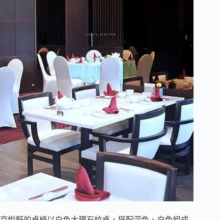
京悅軒的桌椅以白色大理石紋桌，搭配深色、白色組成