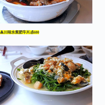
🔺川味水煮肥牛片💰680