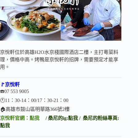
京悅軒位於高雄H2O水京棧國際酒店二樓，主打粵菜料
理，價格中高。烤鴨是京悅軒的招牌，需要預定才能享
用。
🚩京悅軒
☎️07 553 9005
🕚11：30-14：00/17：30-21：00
🏠高雄市鼓山區明華路366號2樓
京悅軒官網：
點我
/
桑尼的ig:
點我
/
桑尼的粉絲專頁:
點
我