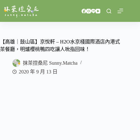
跳
至
主
要
內
容
【高雄｜鼓山區】京悅軒 – H2O水京棧國際酒店內港式
茶餐廳，明爐櫻桃鴨四吃讓人吮指回味！
抹茶控桑尼 Sunny.Matcha
2020 年 9 月 13 日