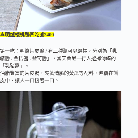
🔺明爐櫻桃鴨四吃💰2400
第一吃：明爐片皮鴨 / 有三種醬可以選擇，分別為「乳
豬醬 . 金桔醬 . 藍莓醬」，當天桑尼一行人選擇傳統的
「乳豬醬」。
油脂豐富的片皮鴨，夾著清脆的黃瓜等配料，包覆在餅
皮中，讓人一口接著一口。