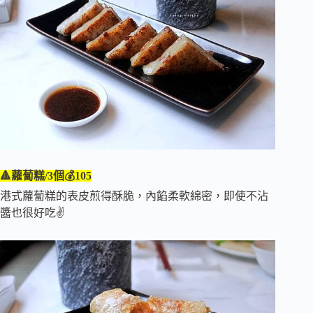
🔺蘿蔔糕/3個💰105
港式蘿蔔糕的表皮煎得酥脆，內餡柔軟綿密，即使不沾
醬也很好吃✌️