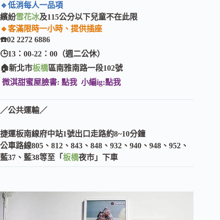
🔹低消每人一品項
繽紛
雪花冰
及115公分以下兒童不在此限
🔸客滿限時一小時、提供插座
☎️02 2272 6886
🕒13：00-22：00（週二公休）
🏠新北市
板橋
區南雅南路一段102號​​​​​​
微淇甜蜜屋臉書:
點我
小編ig:
點我
／公共運輸／
捷運板南線府中站1號出口走路約8~10分鐘
公車路線805、812、843、848、932、940、948、952、
藍37、藍38等至「
板橋
夜市」下車