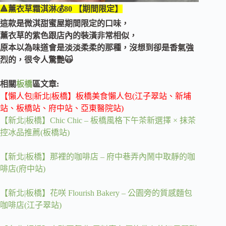
🔺薰衣草霜淇淋💰80 【期間限定】
這款是微淇甜蜜屋期間限定的口味，
薰衣草的紫色跟店內的裝潢非常相似，
原本以為味道會是淡淡柔柔的那種，沒想到卻是香氣強
烈的，很令人驚艷🙀
相關
板橋
區文章:
【懶人包|新北|板橋】板橋美食懶人包(江子翠站、新埔
站、板橋站、府中站、亞東醫院站)
【新北|板橋】Chic Chic – 板橋風格下午茶新選擇 × 抹茶
控冰品推薦(板橋站)
【新北|板橋】那裡的咖啡店 – 府中巷弄內鬧中取靜的咖
啡店(府中站)
【新北|板橋】花咲 Flourish Bakery – 公園旁的質感麵包
咖啡店(江子翠站)