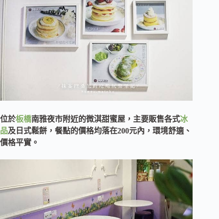
位於
板橋
南雅夜市附近的微淇甜蜜屋，主要販售各式
冰
品
及日式鬆餅，餐點的價格均落在200元內，環境舒適、
價格平實。