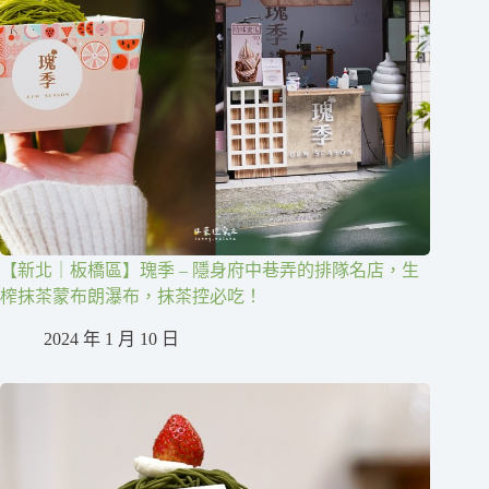
【新北｜板橋區】瑰季 – 隱身府中巷弄的排隊名店，生
榨抹茶蒙布朗瀑布，抹茶控必吃！
2024 年 1 月 10 日