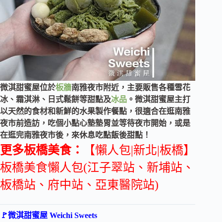
微淇甜蜜屋位於
板牆
南雅夜市附近，主要販售各種雪花
冰、霜淇淋、日式鬆餅等甜點及
冰品
。微淇甜蜜屋主打
以天然的食材和新鮮的水果製作餐點，很適合在逛南雅
夜市前造訪，吃個小點心墊墊胃並等待夜市開始，或是
在逛完南雅夜市後，來休息吃點飯後甜點！
更多板橋美食：
【懶人包|新北|板橋】
板橋美食懶人包(江子翠站、新埔站、
板橋站、府中站、亞東醫院站)
🚩微淇甜蜜屋 Weichi Sweets