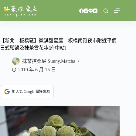
跳
至
主
要
內
容
【新北｜板橋區】微淇甜蜜屋 – 板橋南雅夜市附近平價
日式鬆餅及抹茶雪花冰(府中站)
抹茶控桑尼 Sunny.Matcha
2019 年 6 月 15 日
加入為 Google 偏好來源