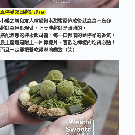
🔺檸檬起司鬆餅💰160
小編之前和友人嚐過微淇甜蜜屋這款後就念念不忘😆
鬆餅採現點現做，上桌時鬆餅是熱熱的，
搭配濃郁的檸檬起司醬，每一口都嚐的到檸檬的香氣，
最上層還是附上一片檸檬片，喜歡吃檸檬的吃貨必點！
而且一定要把醬吃得淋漓盡致（笑）