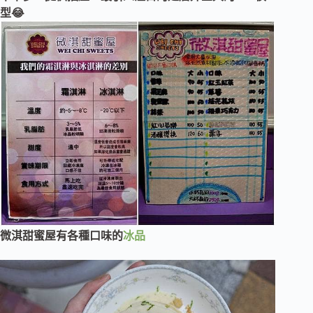
型😂
微淇甜蜜屋有各種口味的
冰品