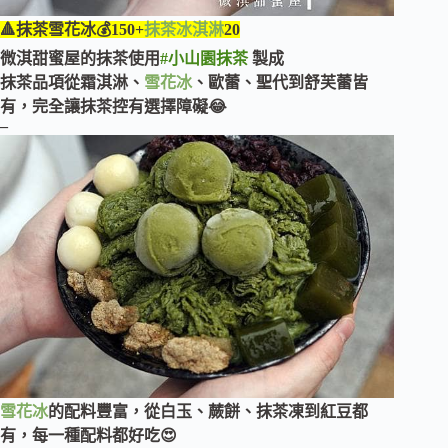
🔺抹茶雪花冰💰150+
抹茶冰淇淋
20
微淇甜蜜屋的抹茶使用
#小山園抹茶
製成
抹茶品項從霜淇淋、
雪花冰
、歐蕾、聖代到舒芙蕾皆
有，完全讓抹茶控有選擇障礙😂
–
雪花冰
的配料豐富，從白玉、蕨餅、抹茶凍到紅豆都
有，每一種配料都好吃😍