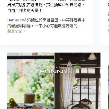
美
周邊質感復古咖啡廳，提供插座和免費網路，
味
自由工作者的天堂！
爌
肉
Hay un café 沁馣位於高雄巨蛋、中華路巷弄中
飯
的老屋咖啡廳，一不小心可能就會錯過的…
和
閱讀全文
巧
【高
遇
雄
貓
｜
店
鼓
長
山
吧！
區】
Hay
un
café
沁
馣
–
高
雄
巨
蛋