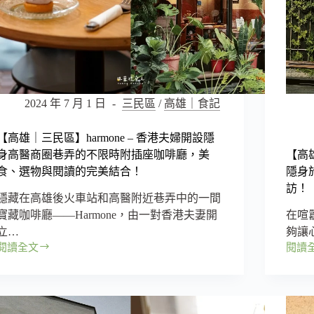
2024 年 7 月 1 日
三民區
/
高雄｜食記
【高雄｜三民區】harmone – 香港夫婦開設隱
身高醫商圈巷弄的不限時附插座咖啡廳，美
【高
食、選物與閱讀的完美結合！
隱身
訪！
隱藏在高雄後火車站和高醫附近巷弄中的一間
寶藏咖啡廳——Harmone，由一對香港夫妻開
在喧
立…
夠讓
閱讀全文
閱讀
【高
【高
雄
雄
｜
｜
三
仁
民
武