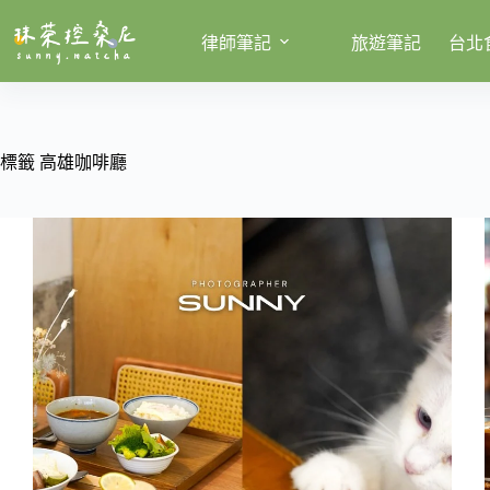
跳
至
律師筆記
旅遊筆記
台北
主
要
內
容
標籤
高雄咖啡廳