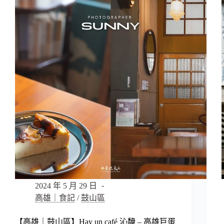
區】
127cafe
–
高
雄
後
火
車
站
附
插
座
咖
啡
廳，
在
老
宅
2024 年 5 月 29 日
內
高雄｜食記
/
鼓山區
品
嘗
【高雄｜鼓山區】Hay un café 沁馣 – 高雄巨蛋