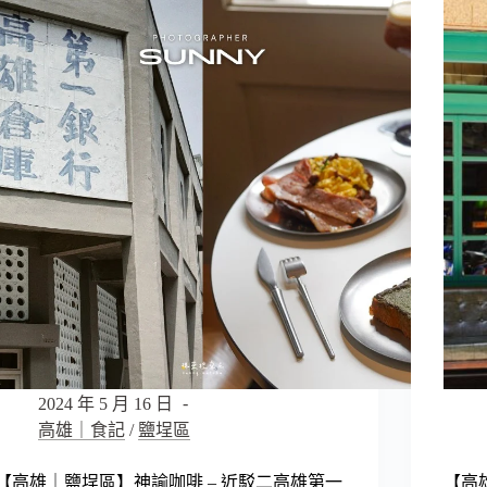
區】
區】
harmone
WAKA
–
若
香
井
港
藝
夫
術
婦
｜
開
茶
設
屋
隱
–
身
隱
高
身
醫
於
商
仁
圈
武
巷
住
弄
宅
的
區
2024 年 5 月 16 日
不
的
高雄｜食記
/
鹽埕區
限
預
時
約
【高雄｜鹽埕區】神諭咖啡 – 近駁二高雄第一
【高雄