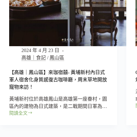
周
邊
質
感
復
古
咖
啡
2024 年 4 月 23 日
廳，
高雄｜食記
/
鳳山區
提
供
【高雄｜鳳山區】來珈宿囍- 黃埔新村內日式
插
軍人宿舍化身質感復古咖啡廳，周末草地開放
座
和
寵物來訪！
免
黃埔新村位於高雄鳳山是高雄第一座眷村，園
費
網
區內的建物為日式建築，是二戰期間日軍為…
路，
閱讀全文
【高
自
雄
由
｜
工
鳳