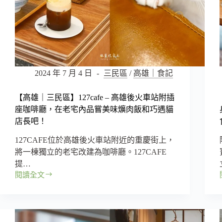
2024 年 7 月 4 日
三民區
/
高雄｜食記
【高雄｜三民區】127cafe – 高雄後火車站附插
座咖啡廳，在老宅內品嘗美味爌肉飯和巧遇貓
店長吧！
127CAFE位於高雄後火車站附近的重慶街上，
將一棟獨立的老宅改建為咖啡廳。127CAFE
提…
閱讀全文
【高
雄
｜
三
民