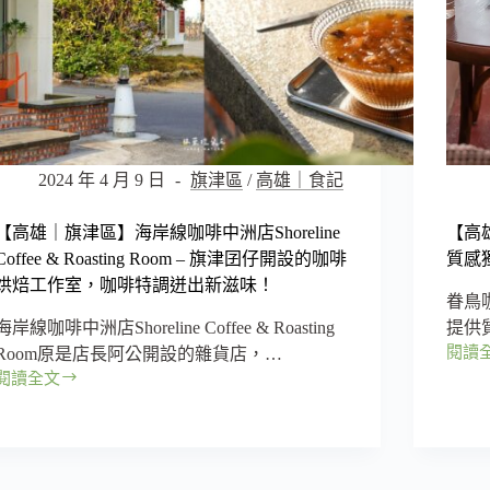
雄
質
第
感
一
小
銀
店，
行
高
倉
雄
庫
早
變
午
2024 年 4 月 9 日
旗津區
/
高雄｜食記
身
餐
質
或
感
【高雄｜旗津區】海岸線咖啡中洲店Shoreline
【高
式
咖
Coffee & Roasting Room – 旗津囝仔開設的咖啡
質感
下
啡
烘焙工作室，咖啡特調迸出新滋味！
午
廳！
眷鳥
茶
海岸線咖啡中洲店Shoreline Coffee & Roasting
提供
的
閱讀
Room原是店長阿公開設的雜貨店，…
優
【高
閱讀全文
質
雄
【高
選
｜
雄
擇！
前
｜
金
旗
區】
津