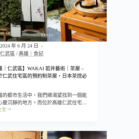
2024 年 6 月 24 日
仁武區
/
高雄｜食記
雄｜仁武區】WAKAI 若井藝術｜茶屋 –
於仁武住宅區的預約制茶屋，日本茶控必
囂的都市生活中，我們總渴望找到一個能
心靈沉靜的地方。而位於高雄仁武住宅…
全文