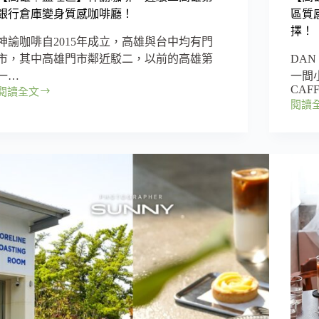
附
制
銀行倉庫變身質感咖啡廳！
區質
插
茶
擇！
座
屋，
神諭咖啡自2015年成立，高雄與台中均有門
咖
日
市，其中高雄門市鄰近駁二，以前的高雄第
DA
啡
本
一…
一間
廳，
茶
CAF
閱讀全文
美
控
【高
閱讀
食、
必
【高
雄
選
訪！
雄
｜
物
｜
鹽
與
三
埕
閱
民
區】
讀
區】
神
的
DAN
諭
CAFF
完
咖
–
美
啡
愛
結
–
河
合！
近
河
駁
堤
二
社
高
區