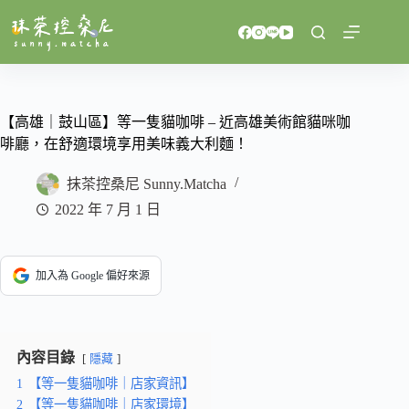
跳
至
主
要
內
容
【高雄｜鼓山區】等一隻貓咖啡 – 近高雄美術館貓咪咖
啡廳，在舒適環境享用美味義大利麵！
抹茶控桑尼 Sunny.Matcha
2022 年 7 月 1 日
加入為 Google 偏好來源
內容目錄
隱藏
1
【等一隻貓咖啡｜店家資訊】
2
【等一隻貓咖啡｜店家環境】