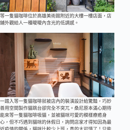
等一隻貓咖啡位於高雄美術館附近的大樓一樓店面，店
鋪外觀給人一種曖曖內含光的低調感。
一踏入等一隻貓咖啡就被店內的裝潢設計給驚豔，巧妙
善用空間製作貓跳台卻完全不突兀。桑尼原本滿心期待
能來等一隻貓咖啡吸貓，並被貓咪可愛的模樣療癒身
心，但不巧遇到貓咪的休假日，詢問店家才得知因為最
近疫情的關係，貓咪比較少上班，真的太可惜了！只能