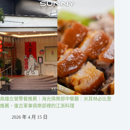
高雄左營聚餐推薦｜海光俱樂部中餐廳：米其林必比登
推薦，復古軍事俱樂部裡的江浙料理
2026 年 4 月 15 日