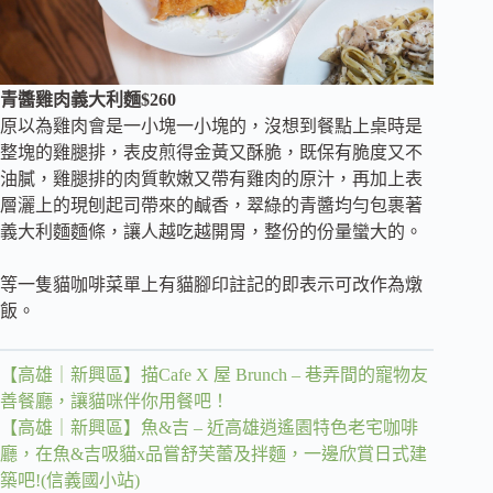
青醬雞肉義大利麵$260
原以為雞肉會是一小塊一小塊的，沒想到餐點上桌時是
整塊的雞腿排，表皮煎得金黃又酥脆，既保有脆度又不
油膩，雞腿排的肉質軟嫩又帶有雞肉的原汁，再加上表
層灑上的現刨起司帶來的鹹香，翠綠的青醬均勻包裹著
義大利麵麵條，讓人越吃越開胃，整份的份量蠻大的。
等一隻貓咖啡菜單上有貓腳印註記的即表示可改作為燉
飯。
【高雄｜新興區】描Cafe X 屋 Brunch – 巷弄間的寵物友
善餐廳，讓貓咪伴你用餐吧！
【高雄｜新興區】魚&吉 – 近高雄逍遙園特色老宅咖啡
廳，在魚&吉吸貓x品嘗舒芙蕾及拌麵，一邊欣賞日式建
築吧!(信義國小站)