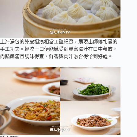
上海湯包的外皮摺痕相當工整細緻，展現出師傅扎實的
手工功夫。輕咬一口便能感受到豐富湯汁在口中釋放，
內餡飽滿且調味得宜，鮮香與肉汁融合得恰到好處。