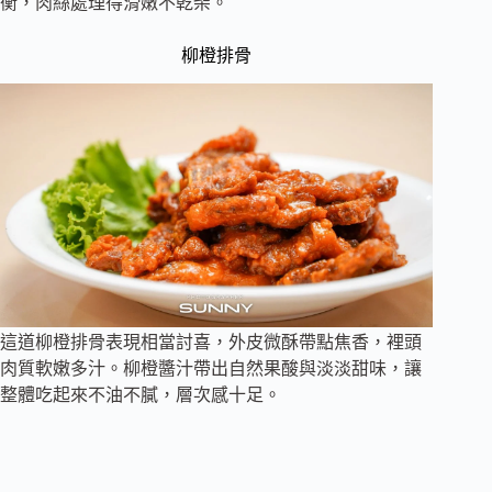
衡，肉絲處理得滑嫩不乾柴。
柳橙排骨
這道柳橙排骨表現相當討喜，外皮微酥帶點焦香，裡頭
肉質軟嫩多汁。柳橙醬汁帶出自然果酸與淡淡甜味，讓
整體吃起來不油不膩，層次感十足。