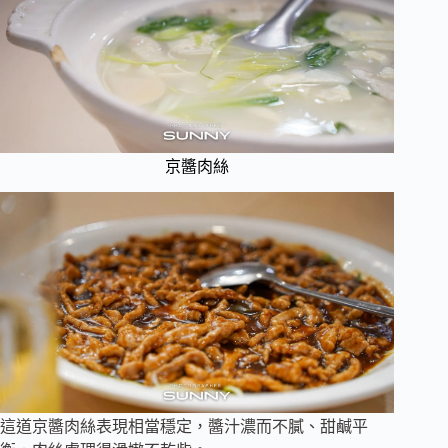
京醬肉絲
這道京醬肉絲表現相當穩定，醬汁濃而不膩、甜鹹平