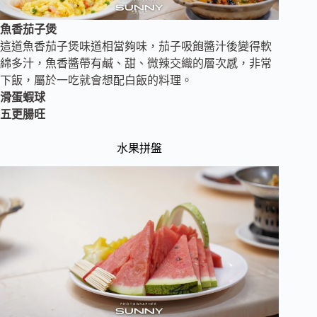
魚香茄子煲
這道魚香茄子煲味道相當夠味，茄子吸飽醬汁後變得軟
綿多汁，魚香醬帶有鹹、甜、微辣交織的層次感，非常
下飯，屬於一吃就會想配白飯的料理。
滑蛋蝦球
五更腸旺
水果拼盤