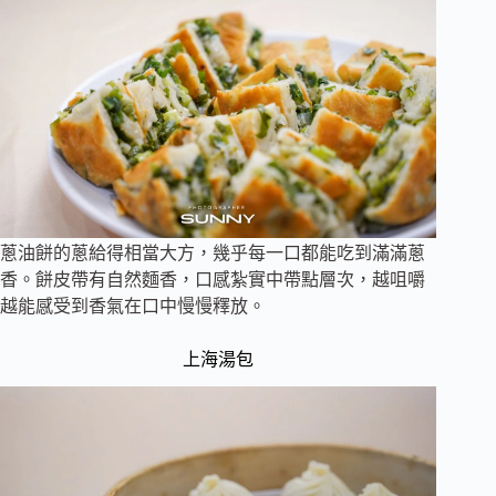
蔥油餅的蔥給得相當大方，幾乎每一口都能吃到滿滿蔥
香。餅皮帶有自然麵香，口感紮實中帶點層次，越咀嚼
越能感受到香氣在口中慢慢釋放。
上海湯包