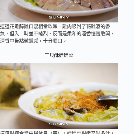
這道花雕醉雞口感相當軟嫩，雞肉吸附了花雕酒的香
氣，但入口時並不嗆烈，反而是柔和的酒香慢慢散開，
清香中帶點微醺感，十分順口。
干貝酥娃娃菜
這道很適合當中場休息（笑），娃娃菜很嫩又很多汁，