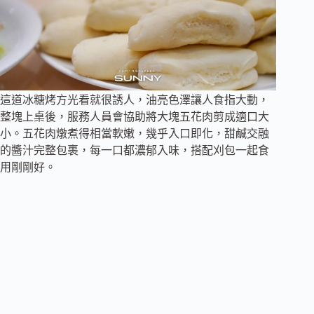
這道冰糖烤方光看就很誘人，油亮色澤讓人食指大動，
整塊上桌後，服務人員會協助將大塊五花肉剪成適口大
小。五花肉燉煮得相當軟嫩，幾乎入口即化，甜鹹交融
的醬汁完整包裹，每一口都濃郁入味，搭配刈包一起食
用剛剛好。