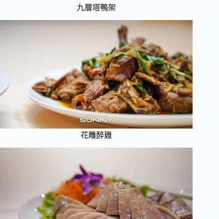
九層塔鴨架
花雕醉雞