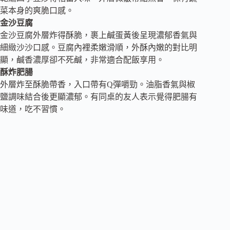
菜本身的爽脆口感。
金沙豆腐
金沙豆腐外層炸得酥脆，裹上鹹蛋黃後呈現濃郁香氣與
細緻沙沙口感。豆腐內裡柔嫩滑順，外酥內嫩的對比明
顯，鹹香濃厚卻不死鹹，非常適合配飯享用。
酥炸肥腸
外層炸至酥脆帶香，入口帶有Q彈嚼勁。油脂香氣與椒
鹽調味結合後更顯濃郁。有同桌的友人表示覺得肥腸有
味道，吃不習慣。