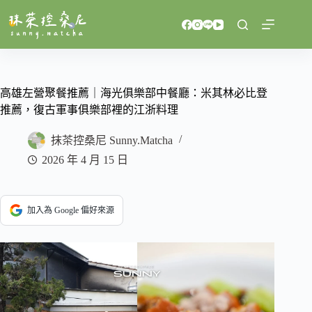
跳
至
主
要
內
容
高雄左營聚餐推薦｜海光俱樂部中餐廳：米其林必比登
推薦，復古軍事俱樂部裡的江浙料理
抹茶控桑尼 Sunny.Matcha
2026 年 4 月 15 日
加入為 Google 偏好來源