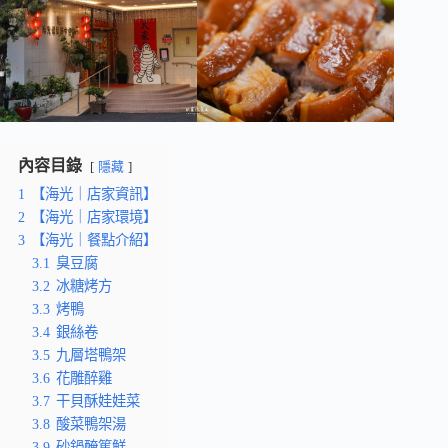
內容目錄
隱藏
1
【海光｜店家資訊】
2
【海光｜店家環境】
3
【海光｜餐點介紹】
3.1
臭豆腐
3.2
冰糖烤方
3.3
烤鴨
3.4
銀絲卷
3.5
九層塔鴨架
3.6
花雕醉雞
3.7
干貝酥娃娃菜
3.8
酸菜鴨架湯
3.9
砂鍋醃篤鮮