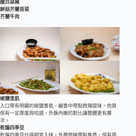
酸白菜豬
鮮菇芥蘭苗菜
芥蘭牛肉
椒鹽里肌
入口帶有明顯的椒鹽香氣，鹹香中帶點微辣提味。肉質
保有一定厚度與咬感，外酥內嫩的對比讓整體更有層
次。
乾煸四季豆
乾煸四季豆炒得相當入味，外層微皺帶點焦香，保有蔬