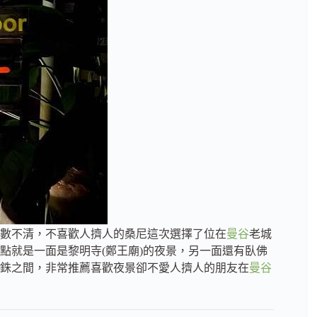
數不清，不喜歡人擠人的桑尼這次選擇了位在
曼谷
老城
，店裡最大的賣點就是一面是黎明寺(鄭王廟)的夜景，另一面還有臥佛
銖到500銖之間，非常推薦喜歡夜景卻不愛人擠人的朋友在
曼谷