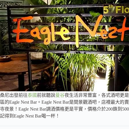
桑尼出發前往
泰國
前就聽說
曼谷
夜生活非常豐富，各式酒吧更是
區的Eagle Nest Bar。Eagle Nest Bar是間景觀酒吧
寺夜景！Eagle Nest Bar調酒價格更是平實，價格介於200
記得到Eagle Nest Bar喝一杯！