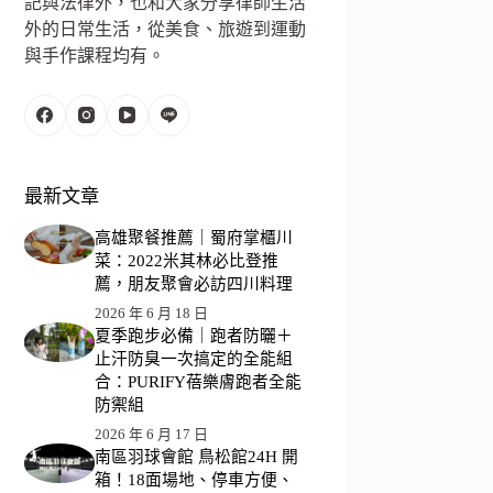
記與法律外，也和大家分享律師生活
外的日常生活，從美食、旅遊到運動
與手作課程均有。
最新文章
高雄聚餐推薦｜蜀府掌櫃川
菜：2022米其林必比登推
薦，朋友聚會必訪四川料理
2026 年 6 月 18 日
夏季跑步必備｜跑者防曬＋
止汗防臭一次搞定的全能組
合：PURIFY蓓樂膚跑者全能
防禦組
2026 年 6 月 17 日
南區羽球會館 鳥松館24H 開
箱！18面場地、停車方便、