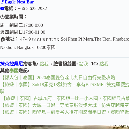
🚩Eagle Nest Bar
☎️
電話：
+66 2 622 2932
🕒
營業時間：
周一到周三17:00-0:00
週四到周日17:00-01:00
🏠
地址：
47-49 ถนน มหาราช Soi Phen Pi Marn,Tha Tien, Phrabar
Nakhon, Bangkok 10200泰國
抹茶控桑尼
痞客幫:
點我
/
臉書粉絲團:
點我
/
IG:
點我
其他
泰國
遊記:
【懶人包｜泰國】2020泰國曼谷喀比九日自由行完整攻略
【旅遊｜泰國】Suk18素克18號旅舍 – 享有BTS×MRT雙
驗
【旅遊｜泰國】古城76府 – 泰國版一比一小人國，泰國經典古
【旅遊｜泰國】大城一日遊 – 穿著泰服漫步大城，仿佛穿越時空
【旅遊｜泰國】陶瓷島 – 到曼谷人後花園悠閒半日遊，買陶瓷