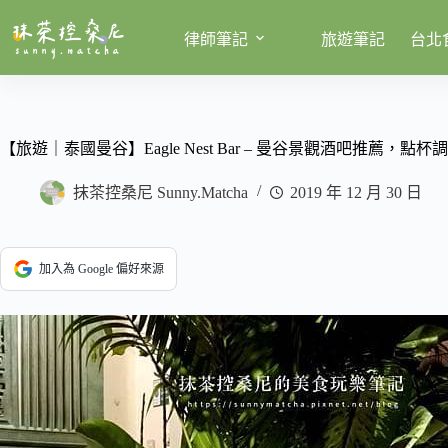
跳
至
律師筆記
旅遊筆記
台北
主
要
內
容
【旅遊｜泰國曼谷】Eagle Nest Bar – 曼谷景觀酒吧推薦，點
抹茶控桑尼 Sunny.Matcha
2019 年 12 月 30 日
加入為 Google 偏好來源