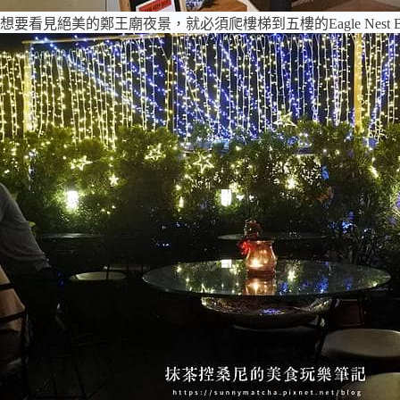
想要看見絕美的鄭王廟夜景，就必須爬樓梯到五樓的Eagle Nest B