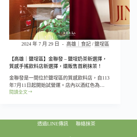
2024 年 7 月 29 日
高雄｜食記
/
鹽埕區
【高雄｜鹽埕區】金聯發 – 鹽埕奶茶新選擇，
質感手搖飲料店新選擇，還販售首刷抹茶！
金聯發是一間位於鹽埕區的質感飲料店，自113
年7月11日起開始試營運。店內以酒紅色為…
閱讀全文
【高
雄
｜
鹽
埕
透過LINE傳訊
聯絡抹茶
區】
金