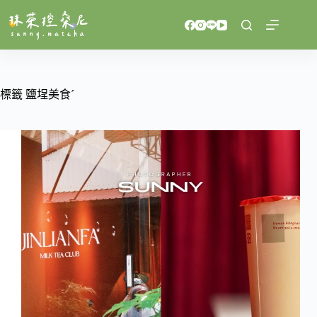
跳
至
主
要
內
容
標籤
鹽埕美食ˊ