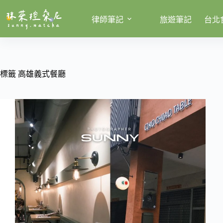
跳
至
律師筆記
旅遊筆記
台北
主
要
內
容
標籤
高雄義式餐廳