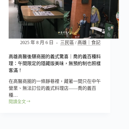
2025 年 8 月 6 日
三民區
/
高雄｜食記
高雄高醫後驛商圈的義式驚喜｜喬的義百種料
理：午間限定的隱藏版美味，無預約制也照樣
客滿！
在高醫商圈的一條靜巷裡，藏著一間只在中午
營業、無法訂位的義式料理店——喬的義百
種…
閱讀全文
高
雄
高
醫
後