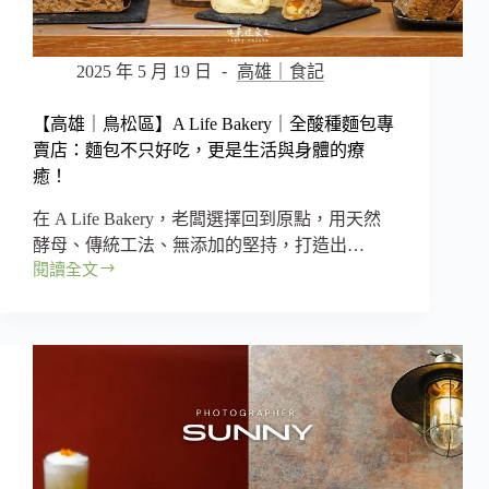
料
理
食
2025 年 5 月 19 日
高雄｜食記
堂，
物
【高雄｜鳥松區】A Life Bakery｜全酸種麵包專
超
賣店：麵包不只好吃，更是生活與身體的療
所
癒！
值
的
在 A Life Bakery，老闆選擇回到原點，用天然
味
酵母、傳統工法、無添加的堅持，打造出…
蕾
閱讀全文
饗
【高
宴！
雄
｜
鳥
松
區】
A
Life
Bakery
｜