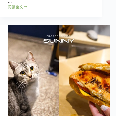
…
療
閱讀全文
【高
癒！
雄
｜
左
營
區】
究
鶴
餐
館
Tsiok-
Hó
–
日
系
定
食
控
不
能
錯