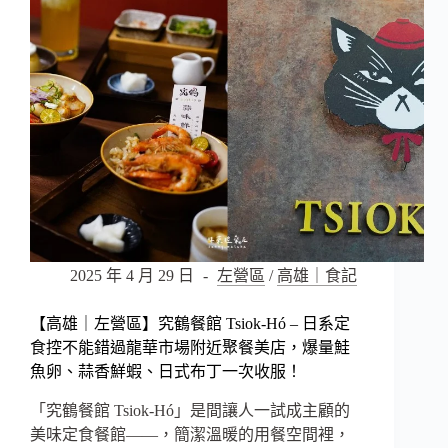
全
酸
種
麵
包
專
賣
店：
麵
包
不
只
好
2025 年 4 月 29 日
左營區
/
高雄｜食記
吃，
更
是
【高雄｜左營區】究鶴餐館 Tsiok-Hó – 日系定
生
食控不能錯過龍華市場附近聚餐美店，爆量鮭
活
魚卵、蒜香鮮蝦、日式布丁一次收服！
與
身
「究鶴餐館 Tsiok-Hó」是間讓人一試成主顧的
體
美味定食餐館——，簡潔溫暖的用餐空間裡，
的