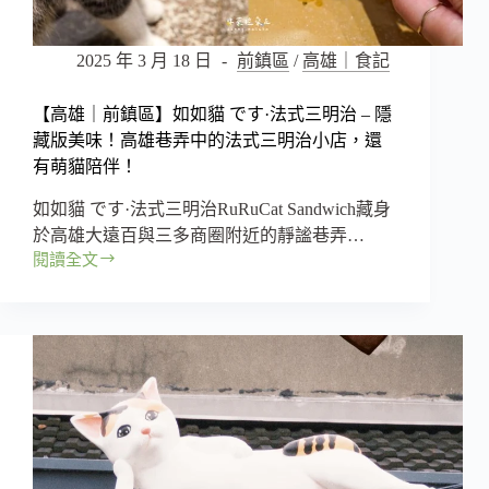
過
龍
2025 年 3 月 18 日
前鎮區
/
高雄｜食記
華
市
場
【高雄｜前鎮區】如如貓 です·法式三明治 – 隱
附
藏版美味！高雄巷弄中的法式三明治小店，還
近
有萌貓陪伴！
聚
餐
如如貓 です·法式三明治RuRuCat Sandwich藏身
美
於高雄大遠百與三多商圈附近的靜謐巷弄…
店，
閱讀全文
【高
爆
雄
量
｜
鮭
前
魚
鎮
卵、
區】
蒜
如
香
如
鮮
貓 で
蝦、
す
日