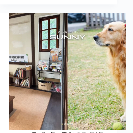
人
治
包】
小
黃
店，
埔
還
新
有
村
萌
漫
貓
遊
陪
指
伴！
南：
從
軍
事
記
憶
到
文
創
新
聚
落
˙