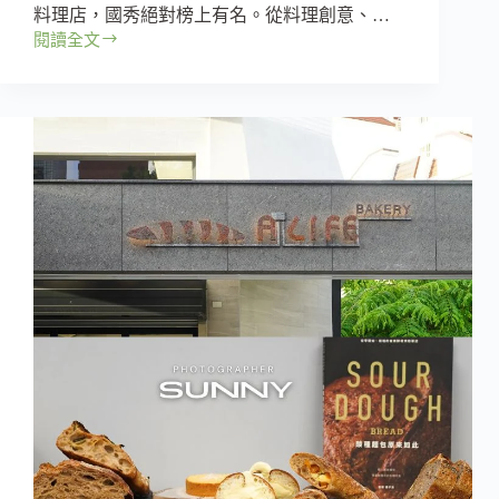
料理店，國秀絕對榜上有名。從料理創意、…
啡
閱讀全文
香，
【高
質
雄
感
｜
咖
苓
啡
雅
廳
區】
推
國
薦!
秀
｜
高
雄
最
難
訂
的
預
約
制
創
意