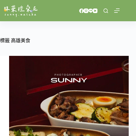
跳
至
主
要
內
容
標籤
高雄美食