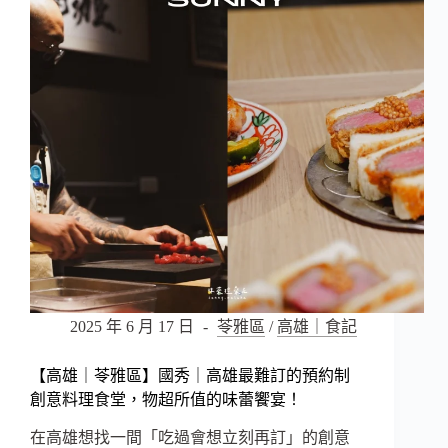
諭
滿！
咖
啡
黃
埔
新
村
鳳
山
店
–
藏
在
黃
埔
老
2025 年 6 月 17 日
苓雅區
/
高雄｜食記
屋
裡
【高雄｜苓雅區】國秀｜高雄最難訂的預約制
的
創意料理食堂，物超所值的味蕾饗宴！
靜
謐
在高雄想找一間「吃過會想立刻再訂」的創意
咖