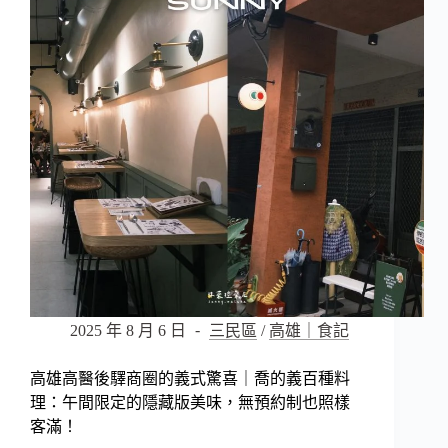
驚
喜
｜
迪
記
法
式
豬
舌
飯：
法
式
手
法
融
合
2025 年 8 月 6 日
三民區
/
高雄｜食記
台
式
高雄高醫後驛商圈的義式驚喜｜喬的義百種料
風
理：午間限定的隱藏版美味，無預約制也照樣
味，
客滿！
迸