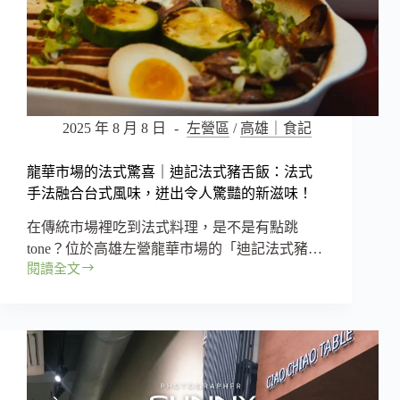
2025 年 8 月 8 日
左營區
/
高雄｜食記
龍華市場的法式驚喜｜迪記法式豬舌飯：法式
手法融合台式風味，迸出令人驚豔的新滋味！
在傳統市場裡吃到法式料理，是不是有點跳
tone？位於高雄左營龍華市場的「迪記法式豬…
閱讀全文
龍
華
市
場
的
法
式