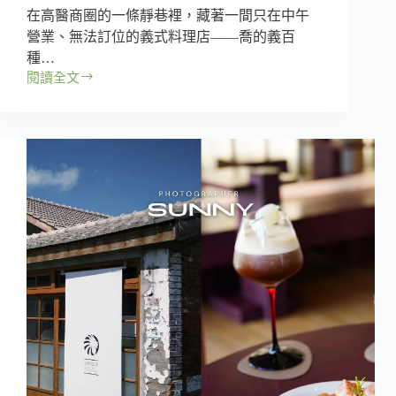
出
在高醫商圈的一條靜巷裡，藏著一間只在中午
令
營業、無法訂位的義式料理店——喬的義百
人
種…
驚
豔
閱讀全文
高
的
雄
新
高
滋
醫
味！
後
驛
商
圈
的
義
式
驚
喜
｜
喬
的
義