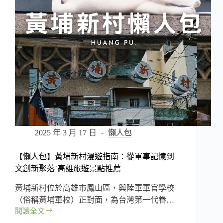
·
式
法
布
式
丁
三
一
明
次
治
收
–
服！
隱
藏
版
美
味！
高
2025 年 3 月 17 日
懶人包
雄
巷
【懶人包】黃埔新村漫遊指南：從軍事記憶到
弄
中
文創新聚落˙高雄旅遊景點推薦
的
黃埔新村位於高雄市鳳山區，與陸軍軍官學校
法
式
（俗稱黃埔軍校）正對面，為台灣第一代眷…
三
閱讀全文
【懶
明