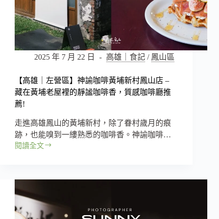
百
種
料
理：
午
間
2025 年 7 月 22 日
高雄｜食記
/
鳳山區
限
定
【高雄｜左營區】神諭咖啡黃埔新村鳳山店 –
的
藏在黃埔老屋裡的靜謐咖啡香，質感咖啡廳推
隱
薦!
藏
版
走進高雄鳳山的黃埔新村，除了眷村歲月的痕
美
跡，也能嗅到一縷熟悉的咖啡香。神諭咖啡…
味，
閱讀全文
無
【高
預
雄
約
｜
制
左
也
營
照
區】
樣
神
客