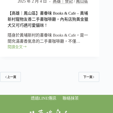
2025 年 2 月 4 日
高雄｜食記
/
鳳山區
高
雄
【高雄｜鳳山區】書眷味 Books & Cafe – 黃埔
旅
新村寵物友善二手書咖啡廳，內有店狗黃金獵
遊
景
犬又可巧遇可愛貓咪！
點
隱身於黃埔新村的書眷味 Books & Cafe，是一
推
薦
間充滿書香氣息的二手書咖啡廳，不僅…
閱讀全文
【高
雄
｜
鳳
山
區】
上一頁
下一頁
書
眷
味
Books
透過LINE傳訊
聯絡抹茶
&
Cafe
–