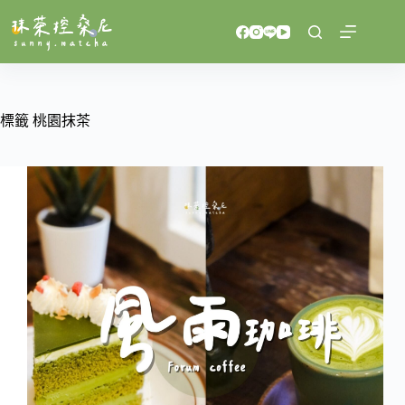
跳
至
主
要
內
容
標籤
桃園抹茶