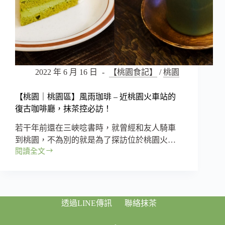
2022 年 6 月 16 日
【桃園食記】
/
桃園
【桃園｜桃園區】風雨珈琲 – 近桃園火車站的
復古咖啡廳，抹茶控必訪！
若干年前還在三峽唸書時，就曾經和友人騎車
到桃園，不為別的就是為了探訪位於桃園火…
閱讀全文
【桃
園
｜
桃
園
透過LINE傳訊
聯絡抹茶
區】
風