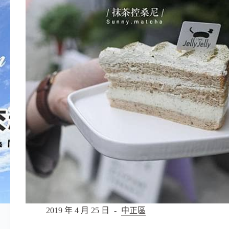
汐
止
店，
汐
止
染
髮
推
薦，
想
變
美
來
找
Worhair
2019 年 4 月 25 日
中正區