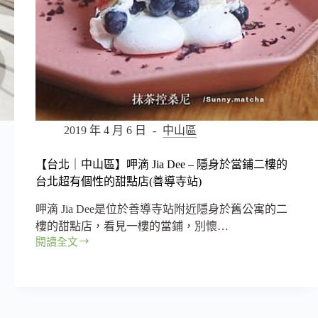
的
純
白
咖
啡
店，
享
受
慢
2019 年 4 月 6 日
中山區
工
烘
【台北｜中山區】呷滴 Jia Dee – 隱身於當鋪二樓的
焙
台北超有個性的甜點店(善導寺站)
的
美
呷滴 Jia Dee是位於善導寺站附近隱身於舊公寓的二
好
樓的甜點店，看見一樓的當鋪，別懷…
閱讀全文
【台
北
｜
中
山