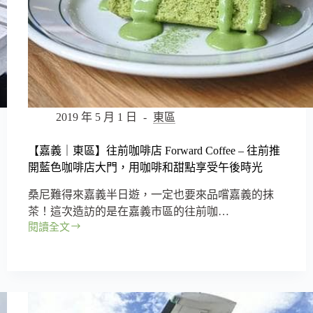
2019 年 5 月 1 日
東區
【嘉義｜東區】往前咖啡店 Forward Coffee – 往前推
開藍色咖啡店大門，用咖啡和甜點享受午後時光
桑尼難得來嘉義半日遊，一定也要來品嚐嘉義的抹
茶！這次造訪的是在嘉義市區的往前咖…
閱讀全文
【嘉
義
｜
東
區】
往