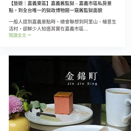
情
【旅遊｜嘉義東區】嘉義舊監獄 – 嘉義市區私房景
的
點，到全台唯一的獄政博物館一窺舊監獄面貌
異
國
一般人提到嘉義景點時，總會聯想到阿里山、檜意生
料
活村，卻鮮少人知道其實在嘉義市區…
理，
閱讀全文
跟
【旅
著
遊
舌
｜
尖
嘉
去
義
旅
東
行
區】
(信
嘉
義
義
國
舊
小
監
站)
獄
–
嘉
義
市