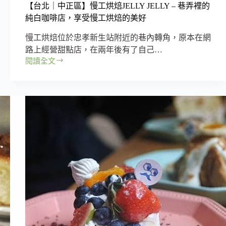
【台北｜中正區】慢工烘焙JELLY JELLY – 巷弄裡的
純白咖啡店，享受慢工烘焙的美好
慢工烘焙位於忠孝新生站附近的巷內轉角，原本在網
路上經營甜點店，在兩年後有了自己…
閱讀全文
【台
北
｜
中
正
區】
慢
工
烘
焙
JELLY
JELLY
–
巷
弄
裡