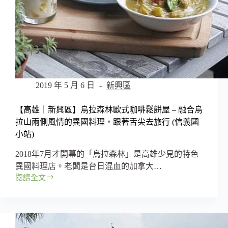
2019 年 5 月 6 日
新興區
【高雄｜新興區】烏拉森林歐式咖啡鬆餅屋 – 融合烏
拉山兩側風情的異國料理，跟著舌尖去旅行 (信義國
小站)
2018年7月才開幕的「烏拉森林」是高雄少見的特色
異國料理店。老闆是台日混血的加拿大…
閱讀全文
【高
雄
｜
新
興