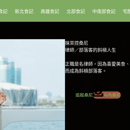
食記
新北食記
高雄食記
北部食記
中南部食記
宅
抹茶控桑尼
律師／部落客的斜槓人生
正職是名律師，因為喜愛美食、
而成為斜槓部落客。
追蹤桑尼
斗內桑尼