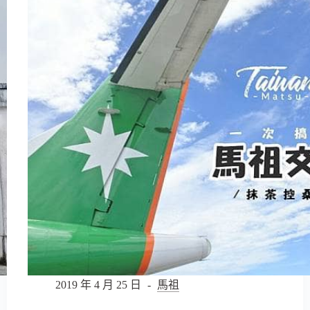
前
咖
啡
店
Forward
Coffee
–
往
前
推
開
藍
色
咖
啡
店
大
門，
用
咖
2019 年 4 月 25 日
馬祖
啡
和