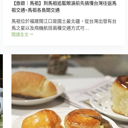
【旅遊｜馬祖】到馬祖追藍眼淚前先搞懂台灣往返馬
甜
點
祖交通×馬祖各島間交通
享
馬祖位於福建閩江口是國土最北疆，從台灣出發有台
受
午
馬之星以及飛機航班兩種交通方式可…
後
閱讀全文
【旅
時
遊
光
｜
馬
祖】
到
馬
祖
追
藍
眼
淚
前
先
搞
懂