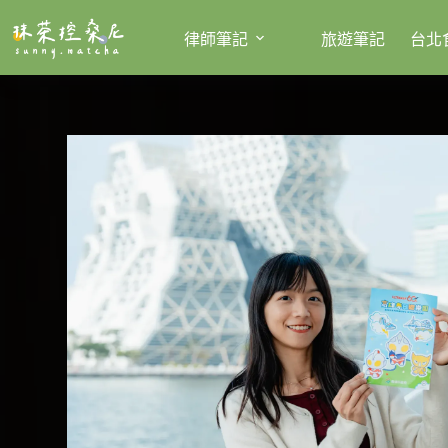
跳
至
律師筆記
旅遊筆記
台北
主
要
內
容