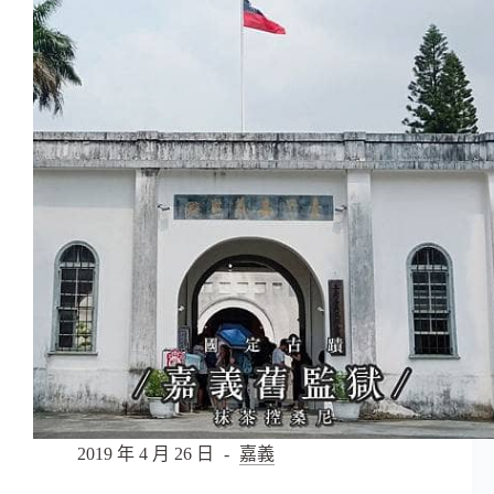
區】
烏
拉
森
林
歐
式
咖
啡
鬆
餅
屋
–
融
合
烏
拉
山
兩
側
2019 年 4 月 26 日
嘉義
風