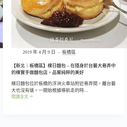
台
灣
往
返
馬
祖
交
通
×
2019 年 4 月 9 日
板橋區
馬
祖
【新北｜板橋區】樸日麵包 – 在隱身於台藝大巷弄中
各
的樸實手做麵包店，品嘗純粹的美好
島
間
樸日麵包位於板橋的浮洲火車站附近巷弄間，離台藝
交
大也沒有遠。一開始根據導航走的時…
通
閱讀全文
【新
北
｜
板
橋