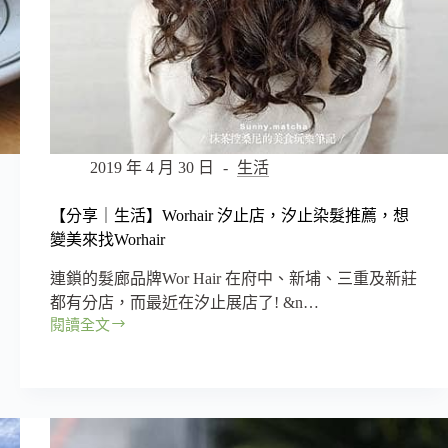
2019 年 4 月 30 日
生活
【分享｜生活】Worhair 汐止店，汐止染髮推薦，想
變美來找Worhair
連鎖的髮廊品牌Wor Hair 在府中、新埔、三重及新莊
都有分店，而最近在汐止展店了! &n…
閱讀全文
【分
享
｜
生
活】
Worhair