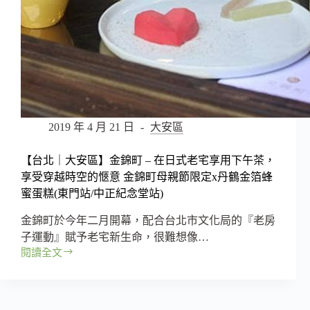
區
私
房
景
點，
到
全
台
唯
2019 年 4 月 21 日
大安區
一
的
【台北｜大安區】金錦町 – 在日式老宅享用下午茶，
獄
享受穿越時空的愜意 金錦町母親節限定x丹鶴金箔蜂
政
蜜蛋糕(東門站/中正紀念堂站)
博
物
金錦町於今年二月開幕，配合台北市文化局的『老房
館
子運動』賦予老宅新生命，很難想像…
一
閱讀全文
窺
【台
舊
北
監
｜
獄
大