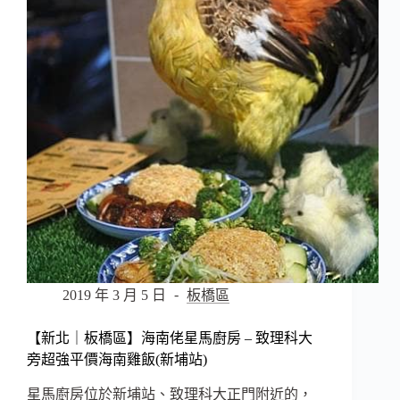
日
麵
包
–
在
隱
身
於
台
藝
大
巷
弄
中
的
樸
2019 年 3 月 5 日
板橋區
實
手
【新北｜板橋區】海南佬星馬廚房 – 致理科大
做
旁超強平價海南雞飯(新埔站)
麵
包
星馬廚房位於新埔站、致理科大正門附近的，
店，