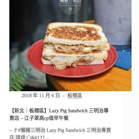
火
鍋
–
平
價
肉
多
服
務
好
的
板
橋
排
隊
2018 年 11 月 6 日
板橋區
鍋
物
【新北｜板橋區】Lazy Pig Sandwich 三明治專
名
賣店 – 江子翠高cp值早午餐
店
(府
– 🚩#懶豬三明治 Lazy Pig Sandwich 三明治專賣
中
店 環境:🌕&#127…
站)