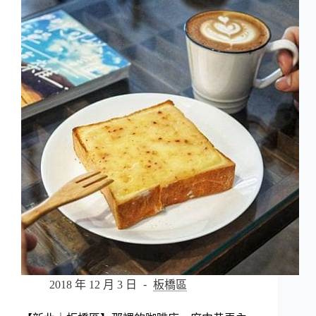
橋
區】
泰
樂
泰
國
料
理
–
隱
身
於
巷
內
的
平
價
道
地
2018 年 12 月 3 日
板橋區
泰
式