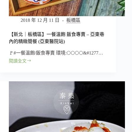
強
平
價
2018 年 12 月 11 日
板橋區
海
南
【新北｜板橋區】一餐溫飽 飯食專賣 – 亞東巷
雞
內的精緻簡餐 (亞東醫院站)
飯
(新
🚩#一餐溫飽/飯食專賣 環境:🌕️🌕️🌕️🌕️&#1277…
埔
站)
閱讀全文
【新
北
｜
板
橋
區】
一
餐
溫
飽
飯
食