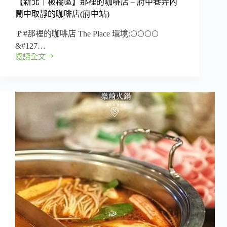
【新北｜板橋區】那裡的咖啡店 – 府中巷弄內
小
鬧中取靜的咖啡店(府中站)
吃
(府
🚩#那裡的咖啡店 The Place 環境:🌕🌕🌕🌕
中
&#127…
站)
閱讀全文
【新
北
｜
板
橋
區】
那
裡
的
咖
啡
店
–
府
中
巷