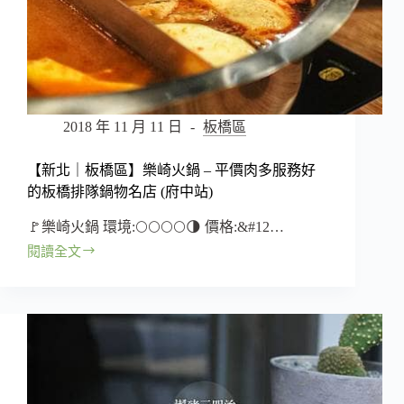
弄
內
鬧
中
取
靜
的
2018 年 11 月 11 日
板橋區
咖
啡
【新北｜板橋區】樂崎火鍋 – 平價肉多服務好
店
的板橋排隊鍋物名店 (府中站)
(府
中
🚩樂崎火鍋 環境:🌕🌕🌕🌕️🌗 價格:&#12…
站)
閱讀全文
【新
北
｜
板
橋
區】
樂
崎