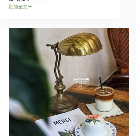
閱讀全文
【新
北
｜
板
橋
區】
Lazy
Pig
Sandwich
三
明
治
專
賣
店
–
江
子
翠
高
cp