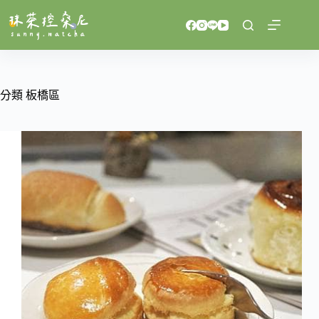
跳
至
主
要
內
容
分類
板橋區