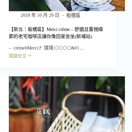
值
早
午
2018 年 10 月 29 日
板橋區
餐
【新北｜板橋區】Merci créme – 舒適且重視細
節的老宅咖啡店讓你像回家坐坐(新埔站)
– créme#Merci🚩 環境:🌕🌕🌕🌕&#1…
閱讀全文
【新
北
｜
板
橋
區】
Merci créme
–
舒
適
且
重
視