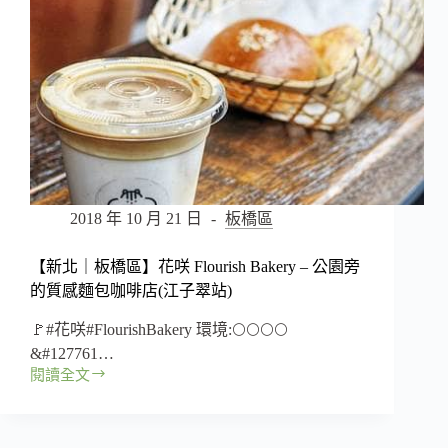
細
節
的
老
宅
咖
啡
店
讓
你
2018 年 10 月 21 日
板橋區
像
回
【新北｜板橋區】花咲 Flourish Bakery – 公園旁
家
坐
的質感麵包咖啡店(江子翠站)
坐
🚩#花咲#FlourishBakery 環境:🌕🌕🌕🌕
(新
埔
&#127761…
站)
閱讀全文
【新
北
｜
板