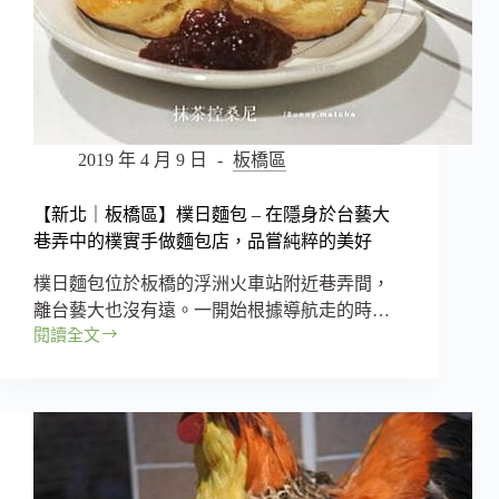
2019 年 4 月 9 日
板橋區
【新北｜板橋區】樸日麵包 – 在隱身於台藝大
巷弄中的樸實手做麵包店，品嘗純粹的美好
樸日麵包位於板橋的浮洲火車站附近巷弄間，
離台藝大也沒有遠。一開始根據導航走的時…
閱讀全文
【新
北
｜
板
橋
區】
樸