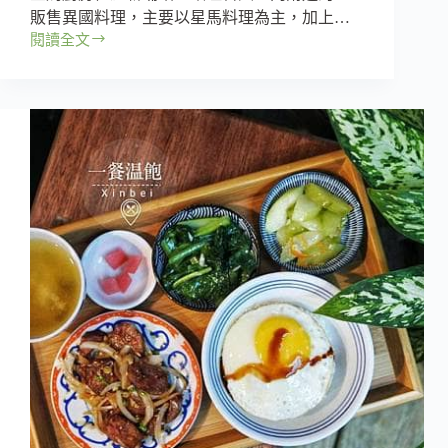
販售異國料理，主要以星馬料理為主，加上…
品
閱讀全文
嘗
【新
純
北
粹
｜
的
板
美
橋
好
區】
海
南
佬
星
馬
廚
房
–
致
理
科
大
旁
超