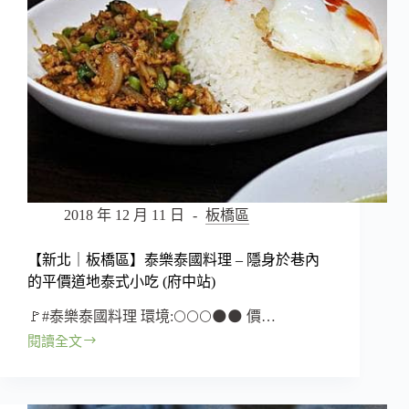
專
賣
–
亞
東
巷
內
的
精
緻
簡
2018 年 12 月 11 日
板橋區
餐
(亞
【新北｜板橋區】泰樂泰國料理 – 隱身於巷內
東
的平價道地泰式小吃 (府中站)
醫
院
🚩#泰樂泰國料理 環境:🌕️🌕️🌕️🌑🌑 價…
站)
閱讀全文
【新
北
｜
板